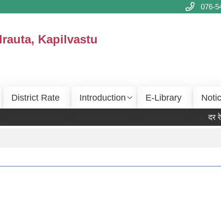
076-5
drauta, Kapilvastu
District Rate
Introduction
E-Library
Noti
दर रेट