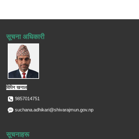
सूचना अधिकारी
विपिन खनाल
9857014751
suchana.adhikari@shivarajmun.gov.np
सूचनाहरू