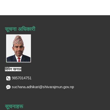
सूचना अधिकारी
विपिन खनाल
9857014751
suchana.adhikari@shivarajmun.gov.np
सूचनाहरू