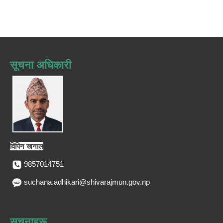
सूचना अधिकारी
विपिन खनाल
9857014751
suchana.adhikari@shivarajmun.gov.np
सूचनाहरू