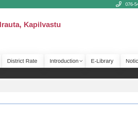
076-5
drauta, Kapilvastu
District Rate
Introduction
E-Library
Noti