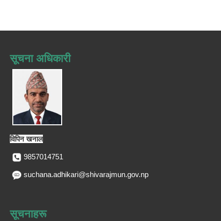
सूचना अधिकारी
विपिन खनाल
9857014751
suchana.adhikari@shivarajmun.gov.np
सूचनाहरू