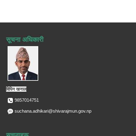
सूचना अधिकारी
विपिन खनाल
9857014751
suchana.adhikari@shivarajmun.gov.np
सूचनाहरू