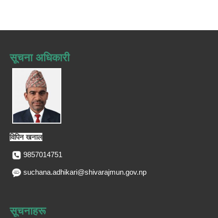
सूचना अधिकारी
विपिन खनाल
9857014751
suchana.adhikari@shivarajmun.gov.np
सूचनाहरू