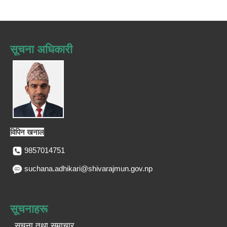
सूचना अधिकारी
विपिन खनाल
9857014751
suchana.adhikari@shivarajmun.gov.np
सूचनाहरू
सूचना तथा समाचार