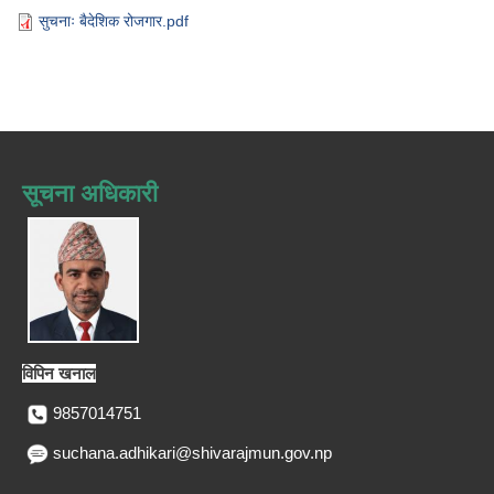
सुचनाः बैदेशिक रोजगार.pdf
सूचना अधिकारी
विपिन खनाल
9857014751
suchana.adhikari@shivarajmun.gov.np