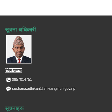
सूचना अधिकारी
विपिन खनाल
9857014751
suchana.adhikari@shivarajmun.gov.np
सूचनाहरू