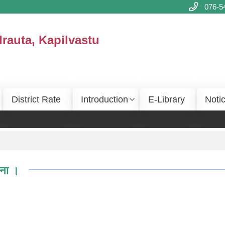
076-5
drauta, Kapilvastu
District Rate
Introduction
E-Library
Noti
चना ।