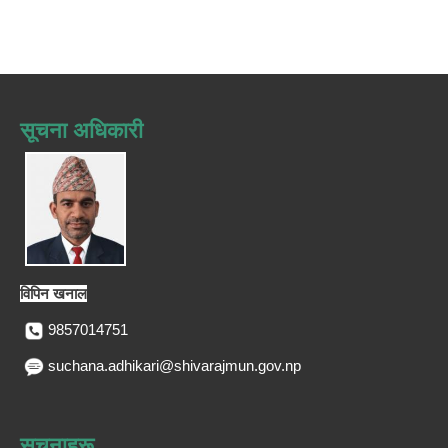
सूचना अधिकारी
विपिन खनाल
9857014751
suchana.adhikari@shivarajmun.gov.np
सूचनाहरू