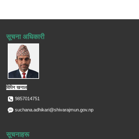
सूचना अधिकारी
विपिन खनाल
9857014751
suchana.adhikari@shivarajmun.gov.np
सूचनाहरू