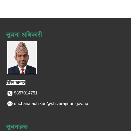
सूचना अधिकारी
विपिन खनाल
9857014751
suchana.adhikari@shivarajmun.gov.np
सूचनाहरू