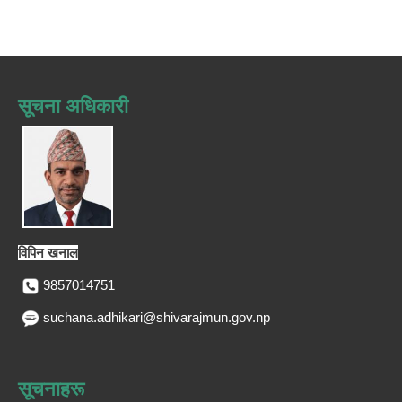
सूचना अधिकारी
विपिन खनाल
9857014751
suchana.adhikari@shivarajmun.gov.np
सूचनाहरू