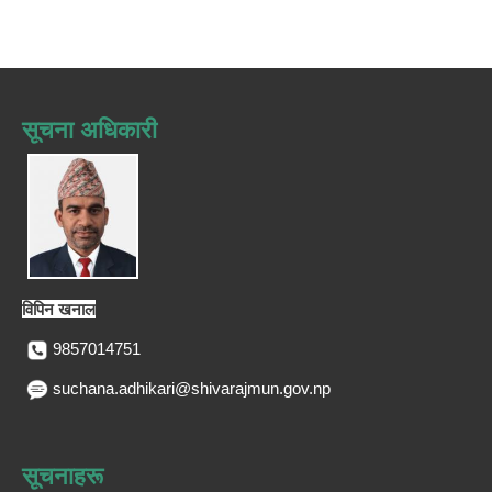
सूचना अधिकारी
विपिन खनाल
9857014751
suchana.adhikari@shivarajmun.gov.np
सूचनाहरू