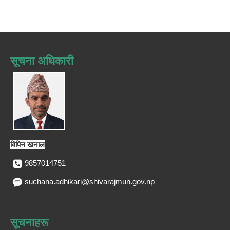
सूचना अधिकारी
विपिन खनाल
9857014751
suchana.adhikari@shivarajmun.gov.np
सूचनाहरू