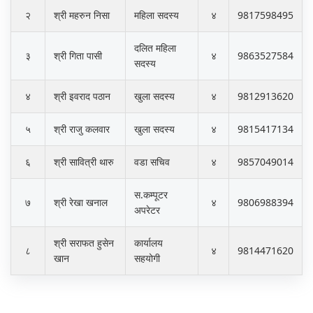
२
श्री महरुन निसा
महिला सदस्य
४
9817598495
दलित महिला
३
श्री गिता पासी
४
9863527584
सदस्य
४
श्री इवराद पठान
खुला सदस्य
४
9812913620
५
श्री राजु कलवार
खुला सदस्य
४
9815417134
६
श्री सावित्री थारु
वडा सचिव
४
9857049014
स.कम्पूटर
७
श्री रेखा खनाल
४
9806988394
अपरेटर
श्री सराफत हुसेन
कार्यालय
८
४
9814471620
खान
सहयोगी