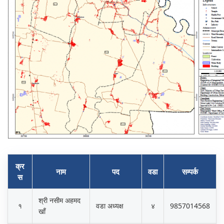
क्र
नाम
पद
वडा
सम्पर्क
स
श्री नसीम अहमद
१
वडा अध्यक्ष
४
9857014568
खाँ