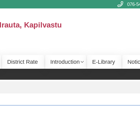
076-5
drauta, Kapilvastu
District Rate
Introduction
E-Library
Noti