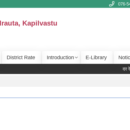
076-5
drauta, Kapilvastu
District Rate
Introduction
E-Library
Noti
दर रेट