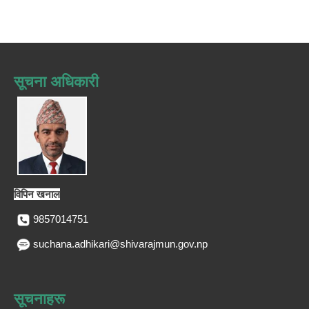
सूचना अधिकारी
विपिन खनाल
9857014751
suchana.adhikari@shivarajmun.gov.np
सूचनाहरू