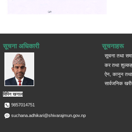
सूचना अधिकारी
सूचनाहरू
सूचना तथा सम
कर तथा शुल्कह
ऐन, कानुन तथा 
सार्वजनिक खरी
विपिन खनाल
9857014751
suchana.adhikari@shivarajmun.gov.np