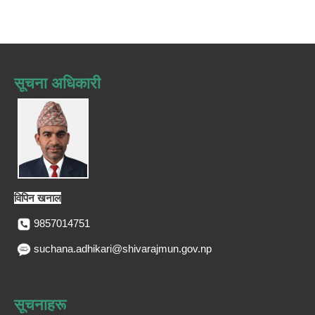
सूचना अधिकारी
विपिन खनाल
9857014751
suchana.adhikari@shivarajmun.gov.np
सूचनाहरू