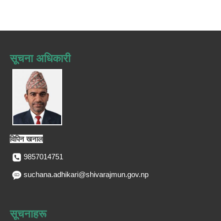
सूचना अधिकारी
विपिन खनाल
9857014751
suchana.adhikari@shivarajmun.gov.np
सूचनाहरू