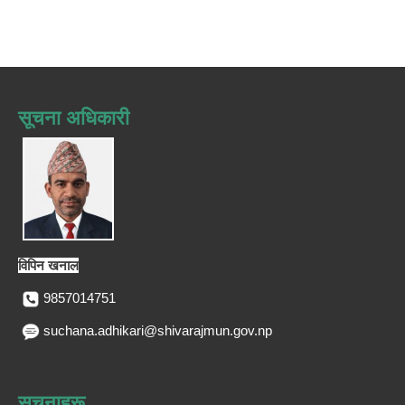
सूचना अधिकारी
विपिन खनाल
9857014751
suchana.adhikari@shivarajmun.gov.np
सूचनाहरू