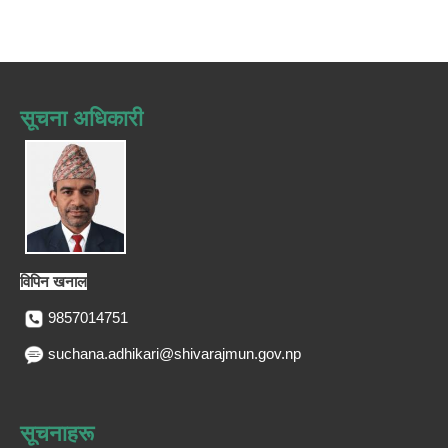
सूचना अधिकारी
विपिन खनाल
9857014751
suchana.adhikari@shivarajmun.gov.np
सूचनाहरू