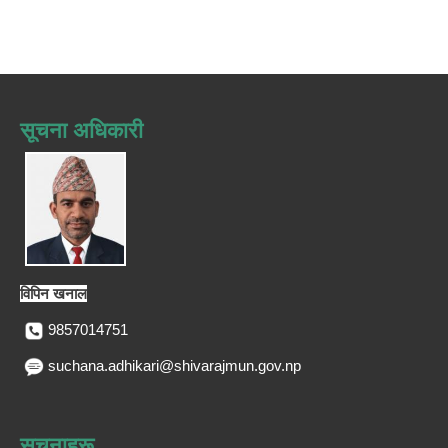
सूचना अधिकारी
विपिन खनाल
9857014751
suchana.adhikari@shivarajmun.gov.np
सूचनाहरू