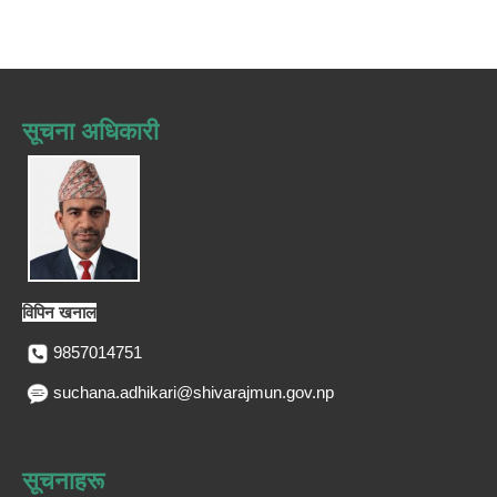
सूचना अधिकारी
विपिन खनाल
9857014751
suchana.adhikari@shivarajmun.gov.np
सूचनाहरू