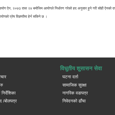
ाचन आयोग ऐन, २०७३ दफा २४ बमोजिम आयोगले निर्धारण गरेको हद अनुसार हुने गरी सोही ऐ
को प्रेष विज्ञप्तीमा हेर्न सकिने छ ।
विधुतीय शुसासन सेवा
ाचार
घटना दर्ता
रु
सामाजिक सुरक्षा
निर्देशिका
नागरिक वडापत्र
द /बोलपत्र
निवेदनको ढाँचा