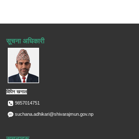
सूचना अधिकारी
विपिन खनाल
9857014751
suchana.adhikari@shivarajmun.gov.np
सूचनाहरू