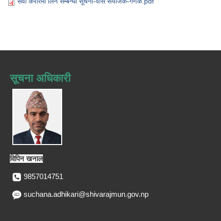
सेवा करारमा लिने सम्बन्धी सूचना-वास संयोजक-गणक.pdf
सूचना अधिकारी
विपिन खनाल
9857014751
suchana.adhikari@shivarajmun.gov.np