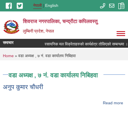
Skip to main content
नेपाली
English
शिवराज नगरपालिका, चन्द्राैटा कपिलवस्तु
लुम्बिनी प्रदेश, नेपाल
समाचार
रसायनिक मल विक्रेताहरुको कार्यक्षेत्र तोकिएको सम्बन्धमा ।
You are here
Home
» वडा अध्यक्ष , ७ न‍‍ं. वडा कार्यालय निबिहवा
वडा अध्यक्ष , ७ न‍‍ं. वडा कार्यालय निबिहवा
अनुप कुमार चाैधरी
Read more
ab
क
चा